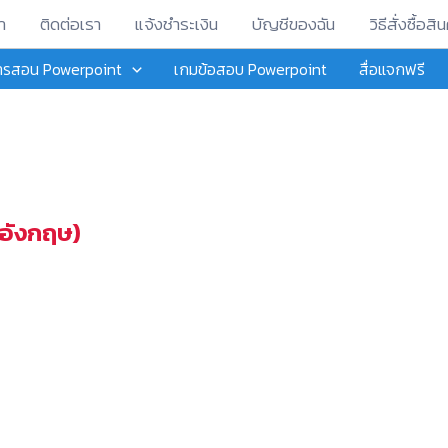
า
ติดต่อเรา
แจ้งชำระเงิน
บัญชีของฉัน
วิธีสั่งซื้อสิน
การสอน Powerpoint
เกมข้อสอบ Powerpoint
สื่อแจกฟรี
าอังกฤษ)