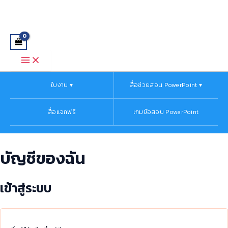
Main
ต้องการ
ต้องการ
Skip
Menu
to
content
ใบงาน ▾
สื่อช่วยสอน PowerPoint ▾
สื่อแจกฟรี
เกมข้อสอบ PowerPoint
บัญชีของฉัน
เข้าสู่ระบบ