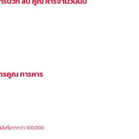
 การบวก ลบ คูณ หารจำนวนนับ
 การคูณ การหาร