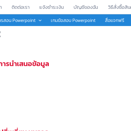
า
ติดต่อเรา
แจ้งชำระเงิน
บัญชีของฉัน
วิธีสั่งซื้อสิน
การสอน Powerpoint
เกมข้อสอบ Powerpoint
สื่อแจกฟรี
2
 การนำเสนอข้อมูล