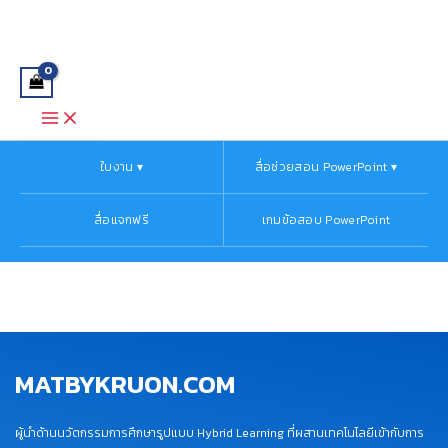
Main
Skip
Menu
to
content
ใบงาน ▾
สื่อช่วยสอน PowerPoint ▾
สื่อแจกฟรี
เกมข้อสอบ PowerPoint
MATBYKRUON.COM
ผู้นำด้านนวัตกรรมการศึกษารูปแบบ Hybrid Learning ที่ผสานเทคโนโลยีเข้ากับการ