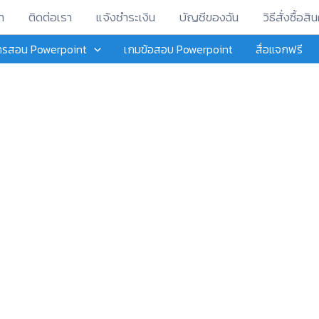
า
ติดต่อเรา
แจ้งชำระเงิน
บัญชีของฉัน
วิธีสั่งซื้อสิน
การสอน Powerpoint
เกมข้อสอบ Powerpoint
สื่อแจกฟรี