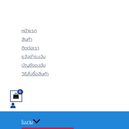
Menu
Menu
Skip
Toggle
Toggle
to
content
หน้าแรก
สินค้า
ติดต่อเรา
แจ้งชำระเงิน
บัญชีของฉัน
วิธีสั่งซื้อสินค้า
Search
ใบงาน