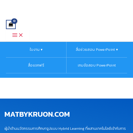
Main
Skip
Menu
to
content
ใบงาน ▾
สื่อช่วยสอน PowerPoint ▾
สื่อแจกฟรี
เกมข้อสอบ PowerPoint
MATBYKRUON.COM
ผู้นำด้านนวัตกรรมการศึกษารูปแบบ Hybrid Learning ที่ผสานเทคโนโลยีเข้ากับการ