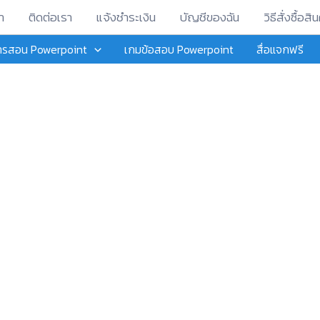
า
ติดต่อเรา
แจ้งชำระเงิน
บัญชีของฉัน
วิธีสั่งซื้อสิน
การสอน Powerpoint
เกมข้อสอบ Powerpoint
สื่อแจกฟรี