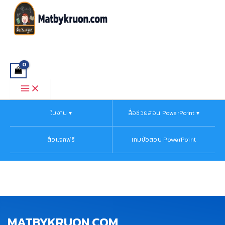
Main
Skip
Menu
to
content
ใบงาน ▾
สื่อช่วยสอน PowerPoint ▾
สื่อแจกฟรี
เกมข้อสอบ PowerPoint
MATBYKRUON.COM