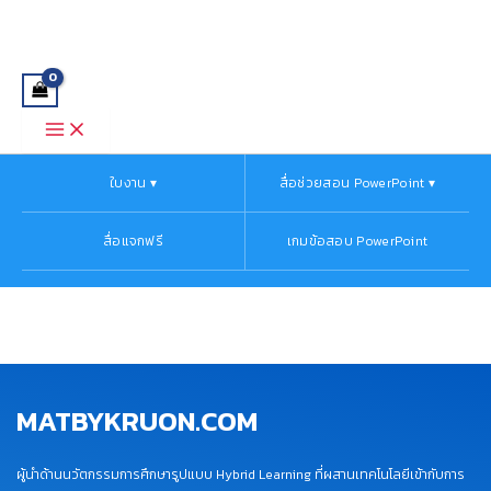
Main
Skip
Menu
to
content
ใบงาน ▾
สื่อช่วยสอน PowerPoint ▾
สื่อแจกฟรี
เกมข้อสอบ PowerPoint
MATBYKRUON.COM
ผู้นำด้านนวัตกรรมการศึกษารูปแบบ Hybrid Learning ที่ผสานเทคโนโลยีเข้ากับการ