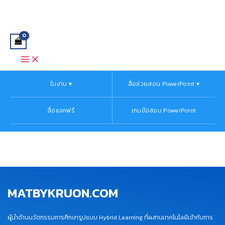
Main
Skip
Menu
to
content
ใบงาน ▾
สื่อช่วยสอน PowerPoint ▾
สื่อแจกฟรี
เกมข้อสอบ PowerPoint
MATBYKRUON.COM
ผู้นำด้านนวัตกรรมการศึกษารูปแบบ Hybrid Learning ที่ผสานเทคโนโลยีเข้ากับการ