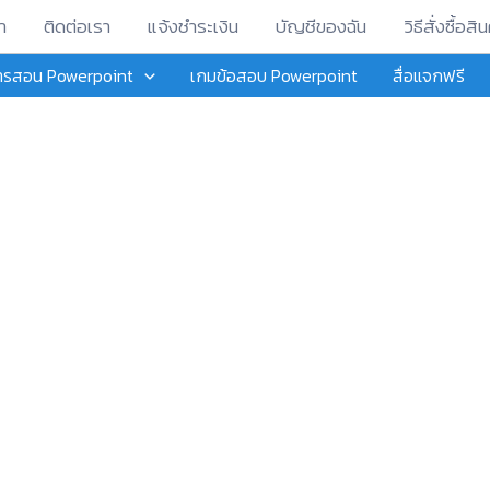
า
ติดต่อเรา
แจ้งชำระเงิน
บัญชีของฉัน
วิธีสั่งซื้อสิน
การสอน Powerpoint
เกมข้อสอบ Powerpoint
สื่อแจกฟรี