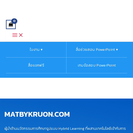
Main
Skip
Menu
to
content
ใบงาน ▾
สื่อช่วยสอน PowerPoint ▾
สื่อแจกฟรี
เกมข้อสอบ PowerPoint
MATBYKRUON.COM
ผู้นำด้านนวัตกรรมการศึกษารูปแบบ Hybrid Learning ที่ผสานเทคโนโลยีเข้ากับการ