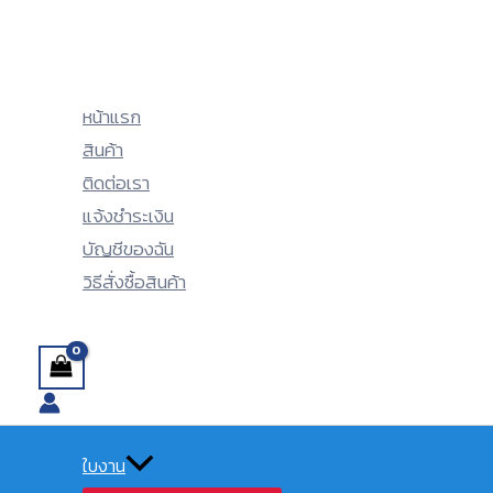
Menu
Menu
Skip
Toggle
Toggle
to
content
หน้าแรก
สินค้า
ติดต่อเรา
แจ้งชำระเงิน
บัญชีของฉัน
วิธีสั่งซื้อสินค้า
Search
ใบงาน