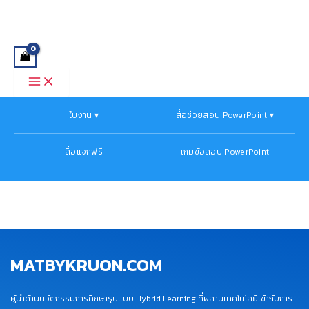
Main
Skip
Menu
to
content
ใบงาน ▾
สื่อช่วยสอน PowerPoint ▾
สื่อแจกฟรี
เกมข้อสอบ PowerPoint
MATBYKRUON.COM
ผู้นำด้านนวัตกรรมการศึกษารูปแบบ Hybrid Learning ที่ผสานเทคโนโลยีเข้ากับการ