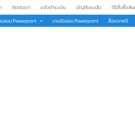
า
ติดต่อเรา
แจ้งชำระเงิน
บัญชีของฉัน
วิธีสั่งซื้อสิน
การสอน Powerpoint
เกมข้อสอบ Powerpoint
สื่อแจกฟรี