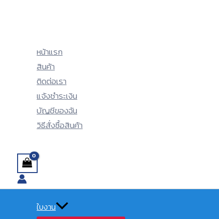
Menu
Menu
Skip
Toggle
Toggle
to
content
หน้าแรก
สินค้า
ติดต่อเรา
แจ้งชำระเงิน
บัญชีของฉัน
วิธีสั่งซื้อสินค้า
Search
ใบงาน