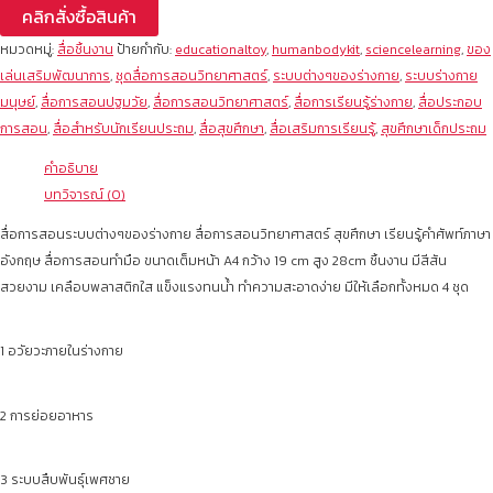
คลิกสั่งซื้อสินค้า
หมวดหมู่:
สื่อชิ้นงาน
ป้ายกำกับ:
educationaltoy
,
humanbodykit
,
sciencelearning
,
ของ
เล่นเสริมพัฒนาการ
,
ชุดสื่อการสอนวิทยาศาสตร์
,
ระบบต่างๆของร่างกาย
,
ระบบร่างกาย
มนุษย์
,
สื่อการสอนปฐมวัย
,
สื่อการสอนวิทยาศาสตร์
,
สื่อการเรียนรู้ร่างกาย
,
สื่อประกอบ
การสอน
,
สื่อสำหรับนักเรียนประถม
,
สื่อสุขศึกษา
,
สื่อเสริมการเรียนรู้
,
สุขศึกษาเด็กประถม
คำอธิบาย
บทวิจารณ์ (0)
สื่อการสอนระบบต่างๆของร่างกาย สื่อการสอนวิทยาศาสตร์ สุขศึกษา เรียนรู้คำศัพท์ภาษา
อังกฤษ สื่อการสอนทำมือ ขนาดเต็มหน้า A4 กว้าง 19 cm สูง 28cm ชิ้นงาน มีสีสัน
สวยงาม เคลือบพลาสติกใส แข็งแรงทนน้ำ ทำความสะอาดง่าย มีให้เลือกทั้งหมด 4 ชุด
1 อวัยวะภายในร่างกาย
2 การย่อยอาหาร
3 ระบบสืบพันธุ์เพศชาย