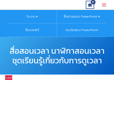
Skip
Original
Current
Main
to
price
price
Menu
content
was:
is:
ใบงาน ▾
สื่อช่วยสอน PowerPoint ▾
฿250.00.
฿190.00.
สื่อแจกฟรี
เกมข้อสอบ PowerPoint
สื่อสอนเวลา นาฬิกาสอนเวลา
ชุดเรียนรู้เกี่ยวกับการดูเวลา
Sale!