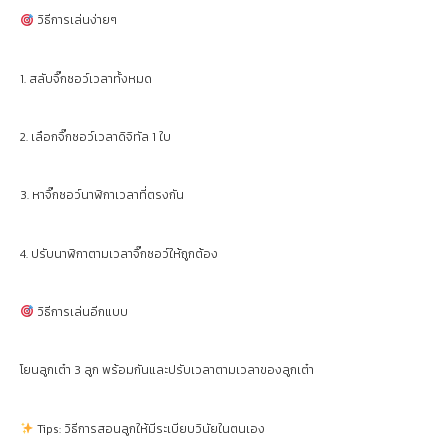
วิธีการเล่นง่ายๆ
1. สลับจิ๊กซอว์เวลาทั้งหมด
2. เลือกจิ๊กซอว์เวลาดิจิทัล 1 ใบ
3. หาจิ๊กซอว์นาฬิกาเวลาที่ตรงกัน
4. ปรับนาฬิกาตามเวลาจิ๊กซอว์ให้ถูกต้อง
วิธีการเล่นอีกแบบ
โยนลูกเต๋า 3 ลูก พร้อมกันและปรับเวลาตามเวลาของลูกเต๋า
Tips: วิธีการสอนลูกให้มีระเบียบวินัยในตนเอง