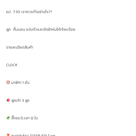
แม่ : 7:30 เราควรทำอย่างไร??
ลูก : ตื่นนอน แต่งตัวและจัดผ้าห่มให้เรียบร้อย
รายละเอียดสินค้า
CLOCK
นาฬิกา 1 อัน
ลูกเต๋า 3 ลูก
จิ๊กซอว์เวลา 12 ใบ
ขนาดกล่อง 21.5*16.5*4.7 cm