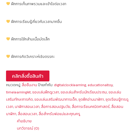
ฝึกการเห็นภาพรวมและเข้าใจต่อเวลา
ฝึกการเรียนรู้เกี่ยวกับเวลามากขึ้น
ฝึกการใช้กล้ามเนื้อมัดเล็ก
ฝึกการคิดวิเคราะห์เชิงตรรกะ
คลิกสั่งซื้อสินค้า
หมวดหมู่:
สื่อชิ้นงาน
ป้ายกำกับ:
digitalclocklearning
,
educationaltoy
,
timelearningkit
,
ของเล่นฝึกดูเวลา
,
ของเล่นสำหรับนักเรียนประถม
,
ของเล่น
เสริมทักษะการคิด
,
ของเล่นเสริมพัฒนาการเด็ก
,
ชุดฝึกอ่านนาฬิกา
,
ชุดเรียนรู้การดู
เวลา
,
นาฬิกาสอนเวลา
,
สื่อการสอนปฐมวัย
,
สื่อการเรียนคณิตศาสตร์
,
สื่อสอน
นาฬิกา
,
สื่อสอนเวลา
,
สื่อสำหรับพ่อแม่และคุณครู
คำอธิบาย
บทวิจารณ์ (0)