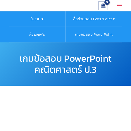
จำนวน
Skip
Original
Original
Current
Current
Main
เกม
to
price
price
price
price
Menu
ข้อสอบ
content
was:
was:
is:
is:
ใบงาน ▾
สื่อช่วยสอน PowerPoint ▾
PowerPoint
฿200.00.
฿200.00.
฿190.00.
฿190.00.
คณิตศาสตร์
ป.3
สื่อแจกฟรี
เกมข้อสอบ PowerPoint
ชิ้น
เกมข้อสอบ PowerPoint
คณิตศาสตร์ ป.3