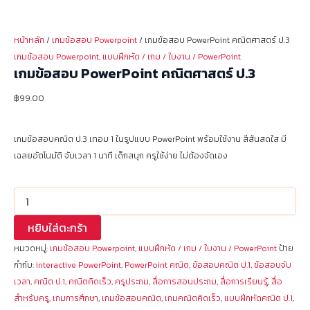
หน้าหลัก
/
เกมข้อสอบ Powerpoint
/ เกมข้อสอบ PowerPoint คณิตศาสตร์ ป.3
เกมข้อสอบ Powerpoint
,
แบบฝึกหัด / เกม / ใบงาน / PowerPoint
เกมข้อสอบ PowerPoint คณิตศาสตร์ ป.3
฿
99.00
เกมข้อสอบคณิต ป.3 เทอม 1 ในรูปแบบ PowerPoint พร้อมใช้งาน สีสันสดใส มี
เฉลยอัตโนมัติ จับเวลา 1 นาที เด็กสนุก ครูใช้ง่าย ไม่ต้องจัดเอง
หยิบใส่ตะกร้า
หมวดหมู่:
เกมข้อสอบ Powerpoint
,
แบบฝึกหัด / เกม / ใบงาน / PowerPoint
ป้าย
กำกับ:
interactive PowerPoint
,
PowerPoint คณิต
,
ข้อสอบคณิต ป.1
,
ข้อสอบจับ
เวลา
,
คณิต ป.1
,
คณิตคิดเร็ว
,
ครูประถม
,
สื่อการสอนประถม
,
สื่อการเรียนรู้
,
สื่อ
สำหรับครู
,
เกมการศึกษา
,
เกมข้อสอบคณิต
,
เกมคณิตคิดเร็ว
,
แบบฝึกหัดคณิต ป.1
,