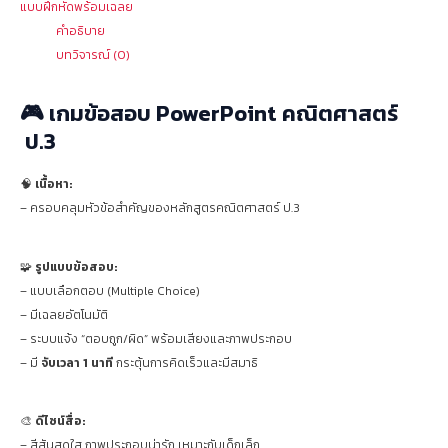
แบบฝึกหัดพร้อมเฉลย
คำอธิบาย
บทวิจารณ์ (0)
🎮 เกมข้อสอบ PowerPoint คณิตศาสตร์
ป.3
🧠
เนื้อหา:
– ครอบคลุมหัวข้อสำคัญของหลักสูตรคณิตศาสตร์ ป.3
🧩
รูปแบบข้อสอบ:
– แบบเลือกตอบ (Multiple Choice)
– มีเฉลยอัตโนมัติ
– ระบบแจ้ง “ตอบถูก/ผิด” พร้อมเสียงและภาพประกอบ
– มี
จับเวลา 1 นาที
กระตุ้นการคิดเร็วและมีสมาธิ
🎨
ดีไซน์สื่อ:
– สีสันสดใส ภาพประกอบน่ารัก เหมาะกับเด็กเล็ก