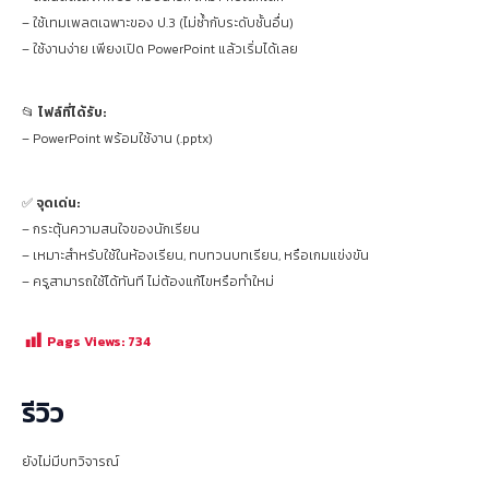
– ใช้เทมเพลตเฉพาะของ ป.3 (ไม่ซ้ำกับระดับชั้นอื่น)
– ใช้งานง่าย เพียงเปิด PowerPoint แล้วเริ่มได้เลย
📂
ไฟล์ที่ได้รับ:
– PowerPoint พร้อมใช้งาน (.pptx)
✅
จุดเด่น:
– กระตุ้นความสนใจของนักเรียน
– เหมาะสำหรับใช้ในห้องเรียน, ทบทวนบทเรียน, หรือเกมแข่งขัน
– ครูสามารถใช้ได้ทันที ไม่ต้องแก้ไขหรือทำใหม่
Pags Views:
734
รีวิว
ยังไม่มีบทวิจารณ์