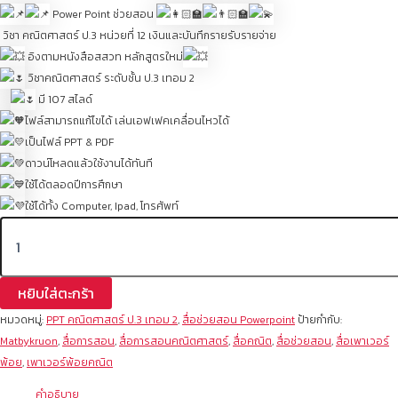
Power Point ช่วยสอน
วิชา คณิตศาสตร์ ป.3 หน่วยที่ 12 เงินและบันทึกรายรับรายจ่าย
อิงตามหนังสือสสวท หลักสูตรใหม่
วิชาคณิตศาสตร์ ระดับชั้น ป.3 เทอม 2
มี 107 สไลด์
ไฟล์สามารถแก้ไขได้ เล่นเอฟเฟคเคลื่อนไหวได้
เป็นไฟล์ PPT & PDF
ดาวน์โหลดแล้วใช้งานได้ทันที
ใช้ได้ตลอดปีการศึกษา
ใช้ได้ทั้ง Computer, Ipad, โทรศัพท์
หยิบใส่ตะกร้า
หมวดหมู่:
PPT คณิตศาสตร์ ป.3 เทอม 2
,
สื่อช่วยสอน Powerpoint
ป้ายกำกับ:
Matbykruon
,
สื่อการสอน
,
สื่อการสอนคณิตศาสตร์
,
สื่อคณิต
,
สื่อช่วยสอน
,
สื่อเพาเวอร์
พ้อย
,
เพาเวอร์พ้อยคณิต
คำอธิบาย