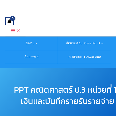
Main
จำนวน
Skip
Menu
PPT
to
คณิตศาสตร์
content
ป.3
หน่วย
ที่
12
เงิน
และ
ใบงาน ▾
สื่อช่วยสอน PowerPoint ▾
บันทึก
รายรับ
สื่อแจกฟรี
เกมข้อสอบ PowerPoint
ราย
จ่าย
ชิ้น
PPT คณิตศาสตร์ ป.3 หน่วยที่ 
เงินและบันทึกรายรับรายจ่าย