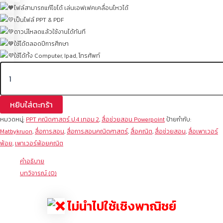
ไฟล์สามารถแก้ไขได้ เล่นเอฟเฟคเคลื่อนไหวได้
เป็นไฟล์ PPT & PDF
ดาวน์โหลดแล้วใช้งานได้ทันที
ใช้ได้ตลอดปีการศึกษา
ใช้ได้ทั้ง Computer, Ipad, โทรศัพท์
หยิบใส่ตะกร้า
หมวดหมู่:
PPT คณิตศาสตร์ ป.4 เทอม 2
,
สื่อช่วยสอน Powerpoint
ป้ายกำกับ:
Matbykruon
,
สื่อการสอน
,
สื่อการสอนคณิตศาสตร์
,
สื่อคณิต
,
สื่อช่วยสอน
,
สื่อเพาเวอร์
พ้อย
,
เพาเวอร์พ้อยคณิต
คำอธิบาย
บทวิจารณ์ (0)
ไม่นำไปใช้เชิงพาณิชย์