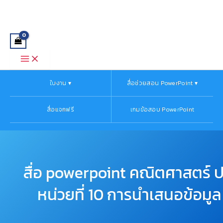
Main
จำนวน
Skip
Menu
สื่อ
to
powerpoint
content
คณิตศาสตร์
ป.4
หน่วย
ที่
10
การนำ
ใบงาน ▾
สื่อช่วยสอน PowerPoint ▾
เสนอ
ข้อมูล
สื่อแจกฟรี
เกมข้อสอบ PowerPoint
ชิ้น
สื่อ powerpoint คณิตศาสตร์ ป
หน่วยที่ 10 การนำเสนอข้อมูล