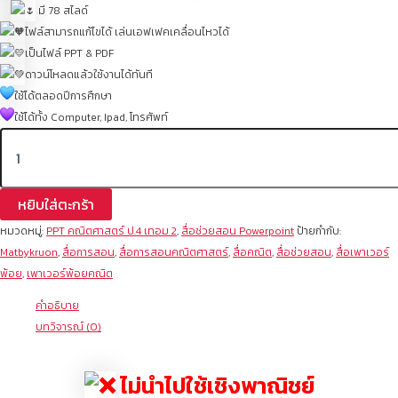
มี 78 สไลด์
ไฟล์สามารถแก้ไขได้ เล่นเอฟเฟคเคลื่อนไหวได้
เป็นไฟล์ PPT & PDF
ดาวน์โหลดแล้วใช้งานได้ทันที
ใช้ได้ตลอดปีการศึกษา
ใช้ได้ทั้ง Computer, Ipad, โทรศัพท์
หยิบใส่ตะกร้า
หมวดหมู่:
PPT คณิตศาสตร์ ป.4 เทอม 2
,
สื่อช่วยสอน Powerpoint
ป้ายกำกับ:
Matbykruon
,
สื่อการสอน
,
สื่อการสอนคณิตศาสตร์
,
สื่อคณิต
,
สื่อช่วยสอน
,
สื่อเพาเวอร์
พ้อย
,
เพาเวอร์พ้อยคณิต
คำอธิบาย
บทวิจารณ์ (0)
ไม่นำไปใช้เชิงพาณิชย์