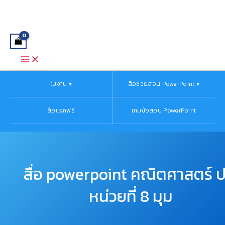
Main
จำนวน
Skip
Menu
สื่อ
to
powerpoint
content
คณิตศาสตร์
ป.4
หน่วย
ที่
8
มุม
ใบงาน ▾
สื่อช่วยสอน PowerPoint ▾
ชิ้น
สื่อแจกฟรี
เกมข้อสอบ PowerPoint
สื่อ powerpoint คณิตศาสตร์ ป
หน่วยที่ 8 มุม