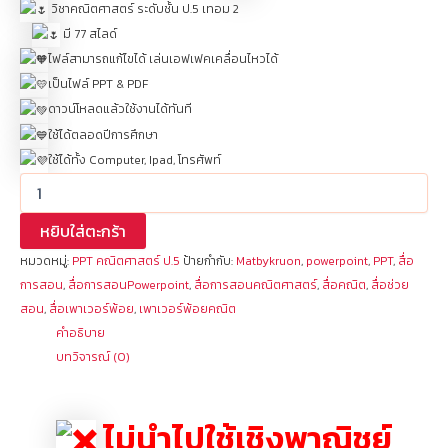
วิชาคณิตศาสตร์ ระดับชั้น ป.5 เทอม 2
มี 77 สไลด์
ไฟล์สามารถแก้ไขได้ เล่นเอฟเฟคเคลื่อนไหวได้
เป็นไฟล์ PPT & PDF
ดาวน์โหลดแล้วใช้งานได้ทันที
ใช้ได้ตลอดปีการศึกษา
ใช้ได้ทั้ง Computer, Ipad, โทรศัพท์
หยิบใส่ตะกร้า
หมวดหมู่:
PPT คณิตศาสตร์ ป.5
ป้ายกำกับ:
Matbykruon
,
powerpoint
,
PPT
,
สื่อ
การสอน
,
สื่อการสอนPowerpoint
,
สื่อการสอนคณิตศาสตร์
,
สื่อคณิต
,
สื่อช่วย
สอน
,
สื่อเพาเวอร์พ้อย
,
เพาเวอร์พ้อยคณิต
คำอธิบาย
บทวิจารณ์ (0)
ไม่นำไปใช้เชิงพาณิชย์