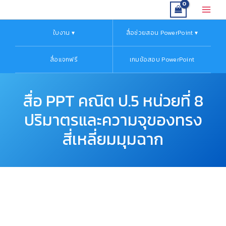
จำนวน
Skip
Main
สื่อ
to
Menu
PPT
content
ใบงาน ▾
สื่อช่วยสอน PowerPoint ▾
คณิต
ป.5
หน่วย
สื่อแจกฟรี
เกมข้อสอบ PowerPoint
ที่
8
ปริมาตร
สื่อ PPT คณิต ป.5 หน่วยที่ 8
และ
ความ
ปริมาตรและความจุของทรง
จุ
ของ
สี่เหลี่ยมมุมฉาก
ทรง
สี่เหลี่ยม
มุมฉาก
ชิ้น